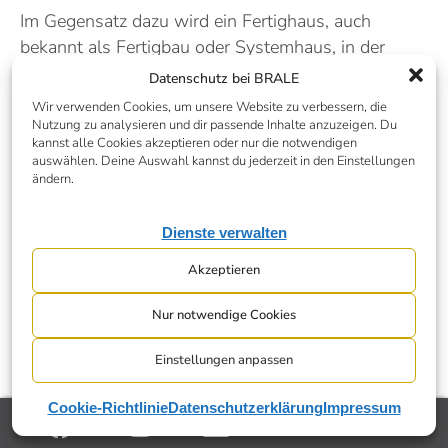
Im Gegensatz dazu wird ein Fertighaus, auch
bekannt als Fertigbau oder Systemhaus, in der
Regel in einer Fabrik oder einem Werk vorgefertigt
Datenschutz bei BRALE
und dann auf der Baustelle montiert. Die einzelnen
Wir verwenden Cookies, um unsere Website zu verbessern, die
Bauelemente wie Wände, Decken und das Dach
Nutzung zu analysieren und dir passende Inhalte anzuzeigen. Du
kannst alle Cookies akzeptieren oder nur die notwendigen
werden bei der Fertigbauweise in der Fabrik
auswählen. Deine Auswahl kannst du jederzeit in den Einstellungen
industriell gefertigt und zur Baustelle transportiert,
ändern.
wo sie vor Ort zusammengebaut werden. Die
Fertigbauweise ist in der Regel etwas schneller als
Dienste verwalten
bei einem Massivhaus, da viele der Bauelemente
Akzeptieren
bereits vorgefertigt sind und die Montage auf der
Baustelle weniger Zeit in Anspruch nimmt. Ein
Nur notwendige Cookies
Fertighaus wird häufig schlüsselfertig übergeben,
wobei die individuelle Planung weniger flexibel ist.
Einstellungen anpassen
Allerdings erfolgt die Planung und Gestaltung
eines Fertighauses oft anhand von vorgegebenen
Cookie-Richtlinie
Datenschutzerklärung
Impressum
Bauplänen und Designoptionen, was weniger