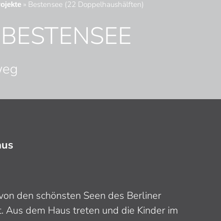
»
Bestensee (22 Doppelhaushälften)
ojekte
 BESTENSEE
weg
aus
on den schönsten Seen des Berliner
. Aus dem Haus treten und die Kinder im