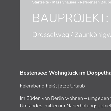
»
»
Startseite
Massivhäuser
Referenzen Baupr
BAUPROJEKT:
Drosselweg / Zaunkönig
Bestensee: Wohnglück im Doppelh
Feierabend heißt jetzt: Urlaub
Im Süden von Berlin wohnen – umgeben v
Umlandes, mitten im Naherholungsgebiet