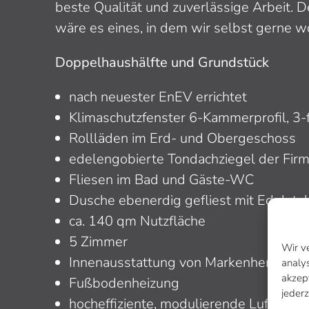
beste Qualität und zuverlässige Arbeit. D
wäre es eines, in dem wir selbst gerne 
Doppelhaushälfte und Grundstück
nach neuester EnEV errichtet
Klimaschutzfenster 6-Kammerprofil, 3-
Rollläden im Erd- und Obergeschoss
edelengobierte Tondachziegel der Fir
Fliesen im Bad und Gäste-WC
Dusche ebenerdig gefliest mit Edelsta
ca. 140 qm Nutzfläche
5 Zimmer
Wir v
Innenausstattung von Markenherstelle
analy
akzep
Fußbodenheizung
jederz
hocheffiziente, modulierende Luftwä