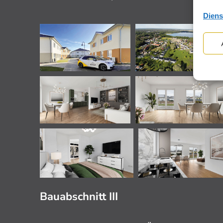
Diens
Bauabschnitt III