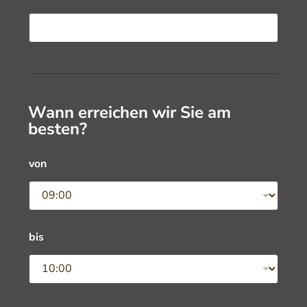
d
e
n
?
*
Wann erreichen wir Sie am
besten?
von
bis