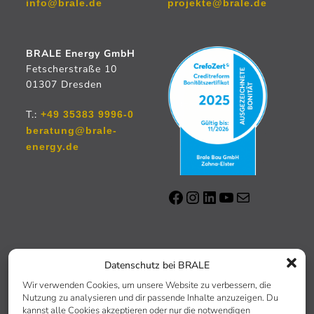
info@brale.de
projekte@brale.de
BRALE Energy GmbH
Fetscherstraße 10
01307 Dresden
T.:
+49 35383 9996-0
beratung@brale-
energy.de
KONTAKT
IMPRESSUM
DATENSCHUTZERKLÄRUNG
Datenschutz bei BRALE
COOKIE-RICHTLINIE (EU)
Wir verwenden Cookies, um unsere Website zu verbessern, die
Nutzung zu analysieren und dir passende Inhalte anzuzeigen. Du
kannst alle Cookies akzeptieren oder nur die notwendigen
Copyright © 2025 | www.brale.de | Alle Rechte