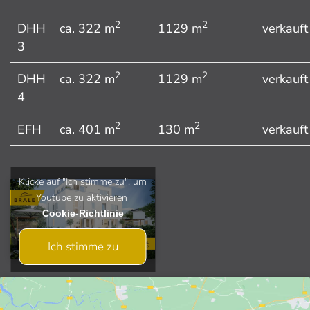
2
2
DHH
ca. 322 m
1129 m
verkauft
3
2
2
DHH
ca. 322 m
1129 m
verkauft
4
2
2
EFH
ca. 401 m
130 m
verkauft
Klicke auf "Ich stimme zu", um
Youtube zu aktivieren
Cookie-Richtlinie
Ich stimme zu