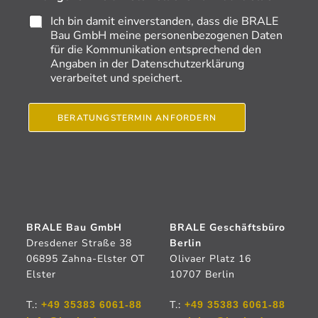
r
Ich bin damit einverstanden, dass die BRALE
a
Bau GmbH meine personenbezogenen Daten
t
für die Kommunikation entsprechend den
e
Angaben in der Datenschutzerklärung
n
verarbeitet und speichert.
m
ö
c
BERATUNGSTERMIN ANFORDERN
h
t
e
n
G
r
u
n
BRALE Bau GmbH
d
BRALE Geschäftsbüro
s
Dresdener Straße 38
Berlin
t
06895 Zahna-Elster OT
Olivaer Platz 16
ü
Elster
10707 Berlin
c
k
T.:
T.:
+49 35383 6061-88
+49 35383 6061-88