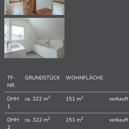
TF-
GRUNDSTÜCK
WOHNFLÄCHE
NR.
2
2
DHH
ca. 322 m
151 m
verkauft
1
2
2
DHH
ca. 322 m
151 m
verkauft
2