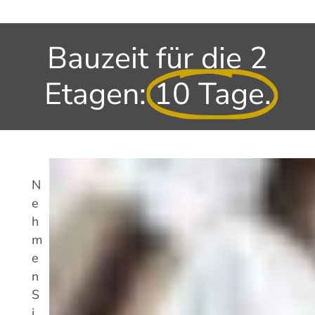
Bauzeit für die 2
Etagen:
10 Tage.
N
e
h
m
e
n
S
i