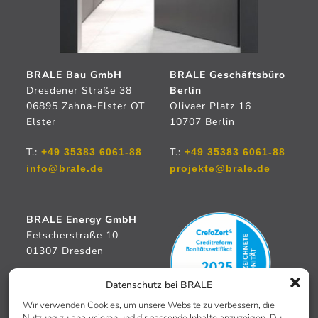
BRALE Bau GmbH
BRALE Geschäftsbüro
Dresdener Straße 38
Berlin
06895 Zahna-Elster OT
Olivaer Platz 16
Elster
10707 Berlin
T.:
T.:
+49 35383 6061-88
+49 35383 6061-88
info@brale.de
projekte@brale.de
BRALE Energy GmbH
Fetscherstraße 10
01307 Dresden
T.:
+49 35383 9996-0
Datenschutz bei BRALE
beratung@brale-
Wir verwenden Cookies, um unsere Website zu verbessern, die
energy.de