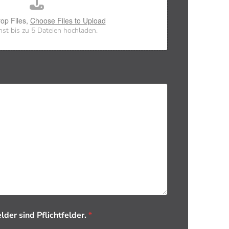
op Files,
Choose Files to Upload
st bis zu 5 Dateien hochladen.
lder sind Pflichtfelder.
*