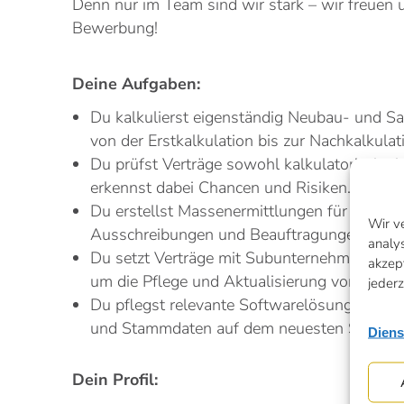
Denn nur im Team sind wir stark – wir freuen u
Bewerbung!
Deine Aufgaben:
Du kalkulierst eigenständig Neubau- und Sa
von der Erstkalkulation bis zur Nachkalkulat
Du prüfst Verträge sowohl kalkulatorisch al
erkennst dabei Chancen und Risiken.
Du erstellst Massenermittlungen für Kalkula
Wir v
Ausschreibungen und Beauftragungen.
analy
Du setzt Verträge mit Subunternehmen auf
akzep
um die Pflege und Aktualisierung von Preise
jederz
Du pflegst relevante Softwarelösungen und h
und Stammdaten auf dem neuesten Stand.
Diens
Dein Profil: