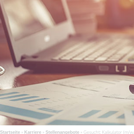
»
»
»
Gesucht: Kalkulator (m/w
Startseite
Karriere
Stellenangebote