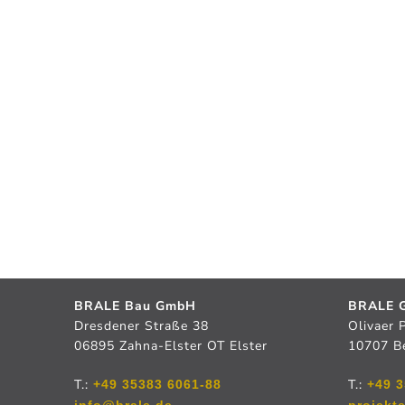
BRALE Bau GmbH
BRALE G
Dresdener Straße 38
Olivaer 
06895 Zahna-Elster OT Elster
10707 Be
T.:
T.:
+49 35383 6061-88
+49 3