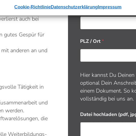
alerweise Erfahrung
Cookie-Richtlinie
Datenschutzerklärung
Impressum
Straße / Nr.
*
erlierst auch bei
in gutes Gespür für
PLZ / Ort
*
 mit anderen an und
Hier kannst Du Deinen 
optional Dein Anschrei
volle Tätigkeit in
einem Dokument. So k
vollständig bei uns an.
 Zusammenarbeit und
en werden.
Datei hochladen (pdf, j
ftwarelösungen, die
elle Weiterbildungs-