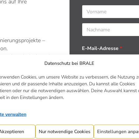
ns auf Ihre
Vorname
Nachname
nierungsprojekte –
ion.
E-Mail-Adresse
*
s auch technisch und
Datenschutz bei BRALE
tionen,
erwenden Cookies, um unsere Website zu verbessern, die Nutzung z
Geburtsdatum
sieren und dir passende Inhalte anzuzeigen. Du kannst alle Cookies
 und kümmerst Dich
tieren oder nur die notwendigen auswählen. Deine Auswahl kannst 
n.
eit in den Einstellungen ändern.
ältst Texte, Preise
te verwalten
Telefonnummer
*
Akzeptieren
Nur notwendige Cookies
Einstellungen anpa