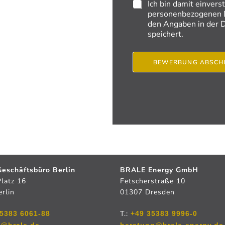
Ich bin damit einve
personenbezogenen D
den Angaben in der D
speichert.
BEWERBUNG ABSCH
eschäftsbüro Berlin
BRALE Energy GmbH
Platz 16
Fetscherstraße 10
rlin
01307 Dresden
T.:
5383 6061-88
+49 35383 9996-0