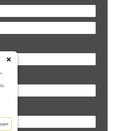
u
du
ssen