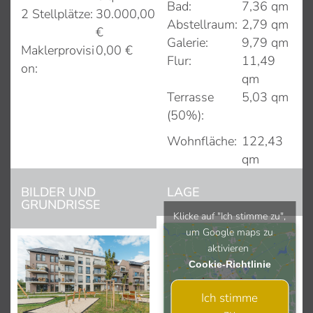
Bad:
7,36 qm
2 Stellplätze:
30.000,00
Abstellraum:
2,79 qm
€
Galerie:
9,79 qm
Maklerprovisi
0,00 €
Flur:
11,49
on:
qm
Terrasse
5,03 qm
(50%):
Wohnfläche:
122,43
qm
BILDER UND
LAGE
GRUNDRISSE
Klicke auf "Ich stimme zu",
um Google maps zu
aktivieren
Cookie-Richtlinie
Ich stimme