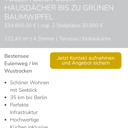
HAUSDÄCHER BIS ZU GRÜNEN
BAUMWIPFEL
534.800,00 € | zzgl. 2 Stellplätze 30.000 €
122,43 m² | 4 Zimmer | Terrasse | Einbauküche
Bestensee
Jetzt Kontakt aufnehmen
Eulenweg / Im
und Angebot sichern
Wustrocken
Schöner Wohnen
mit Seeblick
35 km bis Berlin
Perfekte
Infrastruktur
Hochwertige
Küchen inklusive