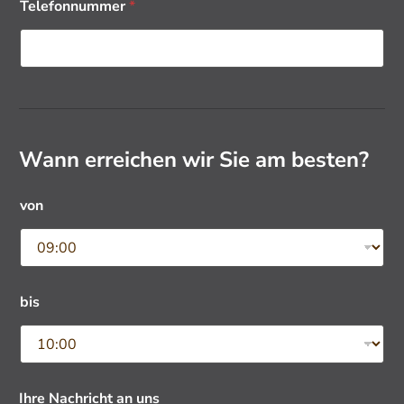
Telefonnummer
*
r
d
e
n
?
*
Wann erreichen wir Sie am besten?
von
bis
Ihre Nachricht an uns