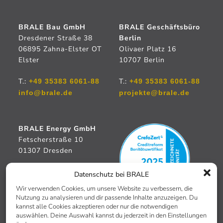
BRALE Bau GmbH
BRALE Geschäftsbüro
Dresdener Straße 38
Berlin
06895 Zahna-Elster OT
Olivaer Platz 16
Elster
10707 Berlin
T.:
T.:
+49 35383 6061-88
+49 35383 6061-88
info@brale.de
projekte@brale.de
BRALE Energy GmbH
Fetscherstraße 10
01307 Dresden
T.:
+49 35383 9996-0
Datenschutz bei BRALE
beratung@brale-
Wir verwenden Cookies, um unsere Website zu verbessern, die
energy.de
Nutzung zu analysieren und dir passende Inhalte anzuzeigen. Du
kannst alle Cookies akzeptieren oder nur die notwendigen
auswählen. Deine Auswahl kannst du jederzeit in den Einstellungen