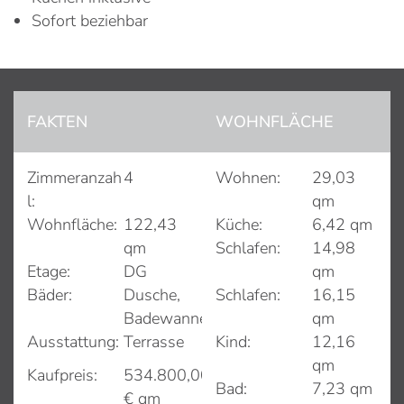
Sofort beziehbar
FAKTEN
WOHNFLÄCHE
Zimmeranzah
4
Wohnen:
29,03
l:
qm
Wohnfläche:
122,43
Küche:
6,42 qm
qm
Schlafen:
14,98
Etage:
DG
qm
Bäder:
Dusche,
Schlafen:
16,15
Badewanne
qm
Ausstattung:
Terrasse
Kind:
12,16
qm
Kaufpreis:
534.800,00
Bad:
7,23 qm
€ qm